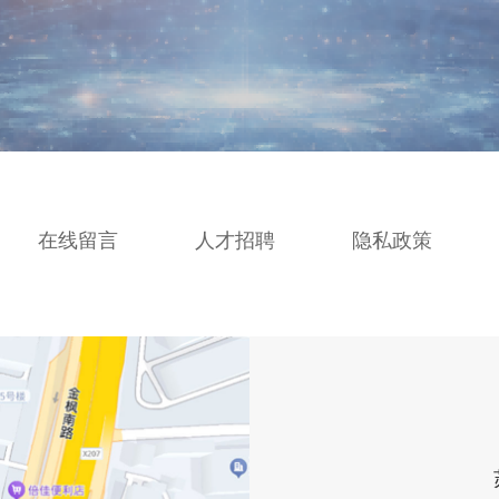
在线留言
人才招聘
隐私政策