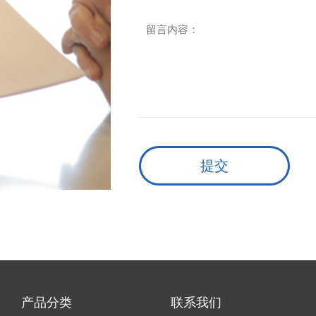
产品分类
联系我们