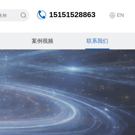
15151528863
EN
案例视频
联系我们