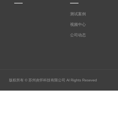
测试案例
视频中心
公司动态
版权所有 © 苏州炎怀科技有限公司 Al Rights Reseved