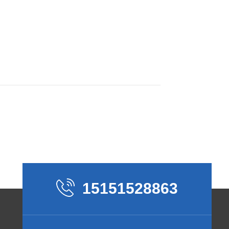
15151528863