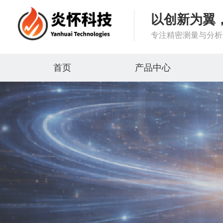
以创新为翼
专注精密测量与分析
首页
产品中心